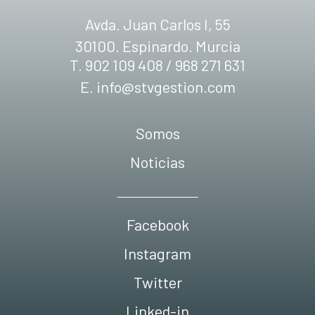
Avda. Juan Carlos I, 55
30100. Espinardo. Murcia
T. 902 109 408 / 968 271 631
E.
info@stvgestion.com
Somos
Noticias
Facebook
Instagram
Twitter
Linked-in