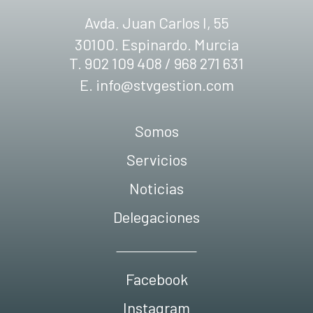
Avda. Juan Carlos I, 55
30100. Espinardo. Murcia
T. 902 109 408 / 968 271 631
E.
info@stvgestion.com
Somos
Servicios
Noticias
Delegaciones
Facebook
Instagram