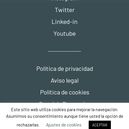
Twitter
Linked-in
Youtube
Política de privacidad
Aviso legal
Política de cookies
Canal de Denuncias
Este sitio web utiliza cookies para mejorar la navegación.
Compliance
Asumimos su consentimiento aunque tiene usted la opción de
rechazarlas.
Ajustes de cookies
ACEPTAR