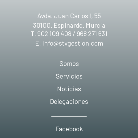
Avda. Juan Carlos I, 55
30100. Espinardo. Murcia
T. 902 109 408 / 968 271 631
E.
info@stvgestion.com
Somos
Servicios
Noticias
Delegaciones
Facebook