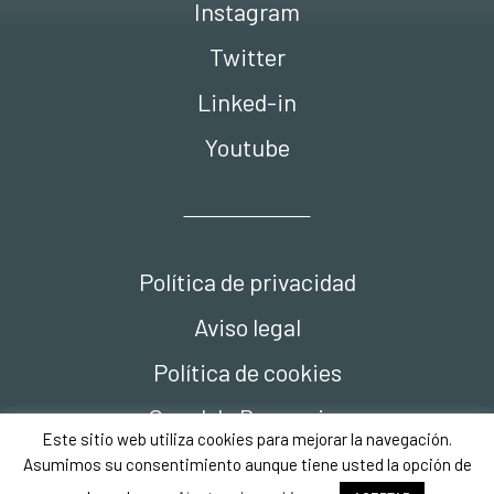
Instagram
Twitter
Linked-in
Youtube
Política de privacidad
Aviso legal
Política de cookies
Canal de Denuncias
Este sitio web utiliza cookies para mejorar la navegación.
Compliance
Asumimos su consentimiento aunque tiene usted la opción de