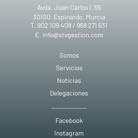
Avda. Juan Carlos I, 55
30100. Espinardo. Murcia
T. 902 109 408 / 968 271 631
E.
info@stvgestion.com
Somos
Servicios
Noticias
Delegaciones
Facebook
Instagram