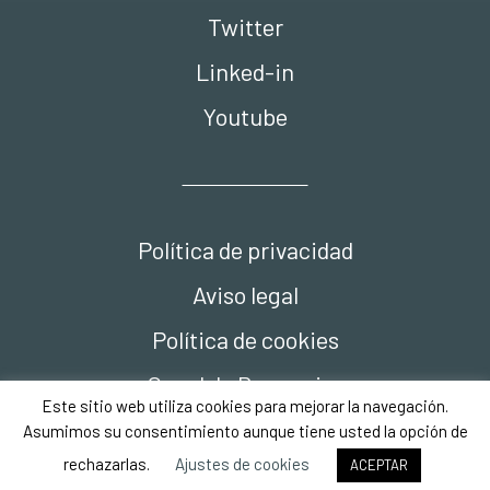
Twitter
Linked-in
Youtube
Política de privacidad
Aviso legal
Política de cookies
Canal de Denuncias
Este sitio web utiliza cookies para mejorar la navegación.
Compliance
Asumimos su consentimiento aunque tiene usted la opción de
rechazarlas.
Ajustes de cookies
ACEPTAR