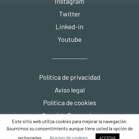
Instagram
Twitter
Linked-in
Youtube
Política de privacidad
Aviso legal
Política de cookies
Canal de Denuncias
Este sitio web utiliza cookies para mejorar la navegación.
Compliance
Asumimos su consentimiento aunque tiene usted la opción de
rechazarlas.
Ajustes de cookies
ACEPTAR