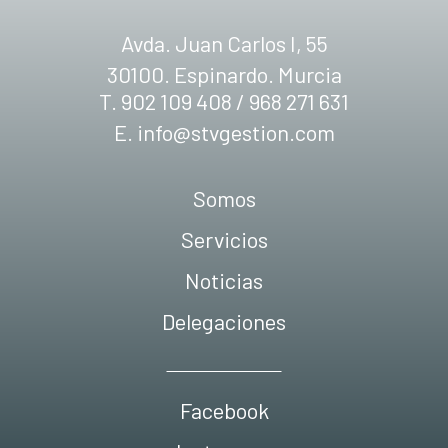
Avda. Juan Carlos I, 55
30100. Espinardo. Murcia
T. 902 109 408 / 968 271 631
E.
info@stvgestion.com
Somos
Servicios
Noticias
Delegaciones
Facebook