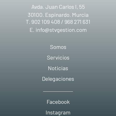
Avda. Juan Carlos I, 55
30100. Espinardo. Murcia
T. 902 109 408 / 968 271 631
E.
info@stvgestion.com
Somos
Servicios
Noticias
Delegaciones
Facebook
Instagram