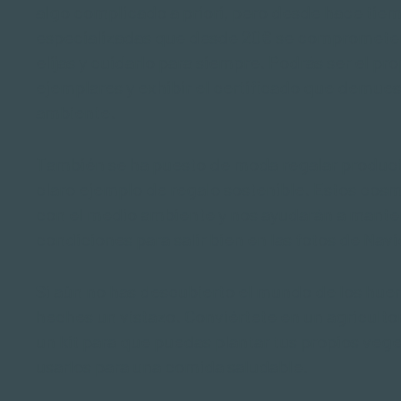
algo complicado a priori, pero desde hace tie
especializadas que desde 20€ se comprometen 
elijas y cuidarlo para siempre. Podrás ser el pro
ejemplares y exhibir el certificado que demues
ambiente.
También se ha puesto de moda regalar product
claro ejemplo de regalo sostenible. Estos cos
con el medio ambiente y nos ayudarán a mante
condiciones para salir bien en las fotos de Nav
Si aún no has descubierto el mundo de los huer
heches un vistazo. Conviértete en un agricultor
un kit para que puedas plantar tus propios vege
usarlos para una comida saludable.