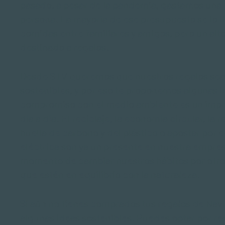
pasado, a pesar de la pandemia, gastamos una
persona. La mayoría de ese presupuesto se lo ll
comidas entre familiares y amigos, pero un alt
destinado a regalos.
Desde
STV
queremos que nuestros regalos sea
sostenibles, y por eso te proponemos algunas i
compromiso con el medio ambiente es un impr
día a día. El
reciclaje
, la
economía circula
r, la
huella de carbono
y del plástico o apostar por 
eléctrica
son ya un presente en nuestra empres
momento de cambiar nuestros hábitos por otro
que estén en equilibrio con la naturaleza.
Si aún no tienes comprados tus regalos de Na
algunas ideas sostenibles. Puedes optar por re