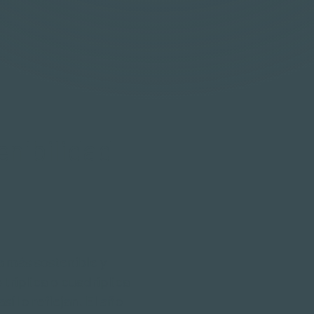
enibilidad
 más sostenible y
triplica o cuadriplica
í lo reflejan. El año