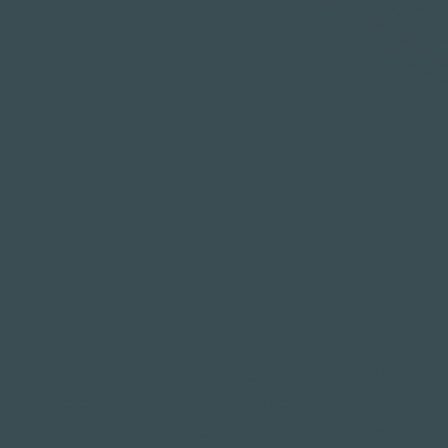
STV apuesta por la sost
también en Navidad
En STV Gestión queremos que esta navidad sea
ecológica. Durante estas fechas el consumo de 
con respecto a otros meses del año. Los datos as