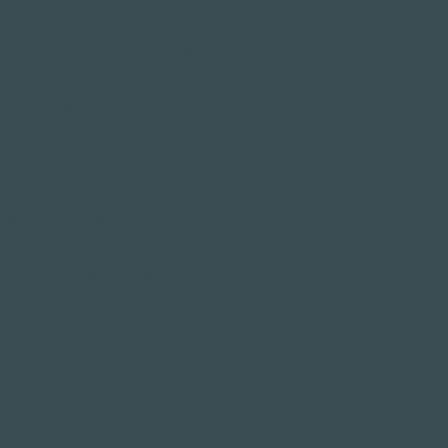
. Crear nuestros propios
opilar todas esas fotos
 se acumulan en
uego pégalas en un
 las instantáneas que
nales.
a es una experiencia.
esa del que tienes muy
ransmitir momentos
odrán disfrutar contigo
a vida.
 en STV Gestión queremos
Aprovecha estas fechas
s compartes tu vida.