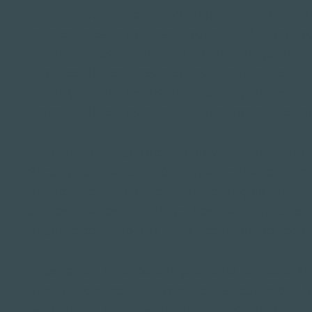
También puedes optar por algo más tradicional
regalos es cada vez más frecuente. Puedes rec
de momentos familiares o con tus amigos que
nuestros dispositivos móviles e imprimirlas. L
álbum y escribe las historias que hay detrás de
hayas elegido. Las manualidades son muy origi
Otra idea de regalo sostenible y que nunca fall
Seguro que tienes algún juguete o juego de m
buenos recuerdos. No hay mejor regalo que t
únicos que nos definieron. Los más pequeños p
jugando con algo que te ha acompañado toda l
Elijas lo que elijas para regalar esta Navidad,
que lo hagas con una perspectiva sostenible. 
para regalar y compartir momentos con quiene