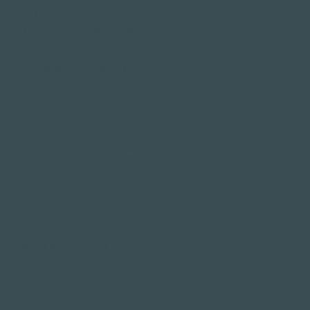
mpo hay páginas
a plantar el árbol que
pietario de uno o varios
tre tu apoyo al medio
os naturales. Es un
méticos son respetuosos
neros en perfectas
idad.
tos es hora de que les
 urbano y regala o pide
tales, verlos crecer y