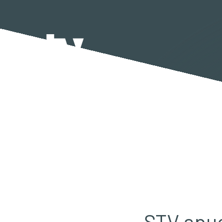
STV apue