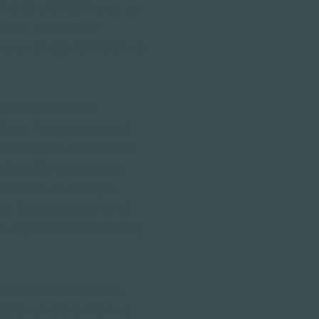
 media de 630 euros por
evan las cenas y
o porcentaje también va
n cada vez más
deas. Para nosotros el
escindible en nuestro
 reducción de nuestra
el ahorro de
energía
a. Creemos que es el
s algo más saludables y
vidad te proponemos
galar un árbol. Parece