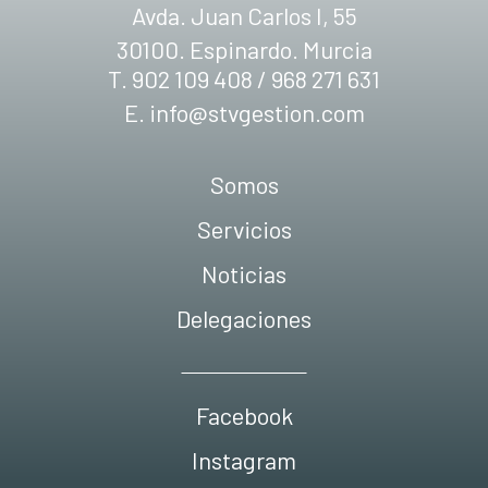
Avda. Juan Carlos I, 55
30100. Espinardo. Murcia
T. 902 109 408 / 968 271 631
E.
info@stvgestion.com
Somos
Servicios
Noticias
Delegaciones
Facebook
Instagram