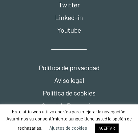
Twitter
Linked-in
Youtube
Política de privacidad
Aviso legal
Política de cookies
Canal de Denuncias
Este sitio web utiliza cookies para mejorar la navegación.
Compliance
Asumimos su consentimiento aunque tiene usted la opción de
rechazarlas.
Ajustes de cookies
ACEPTAR