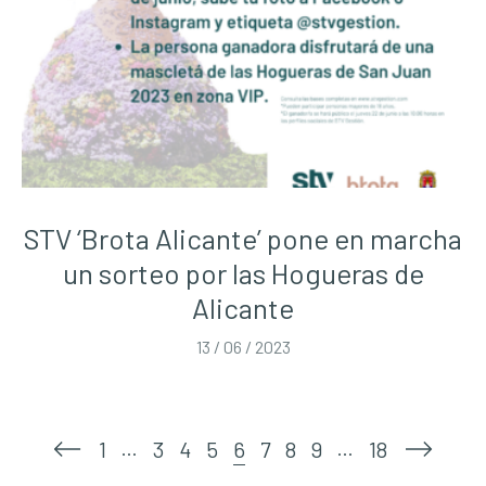
STV ‘Brota Alicante’ pone en marcha
un sorteo por las Hogueras de
Alicante
13 / 06 / 2023
…
…
1
3
4
5
6
7
8
9
18